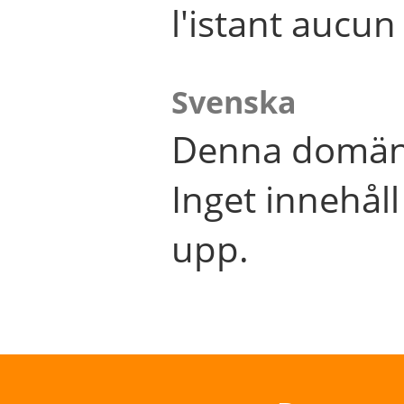
l'istant aucu
Svenska
Denna domän 
Inget innehål
upp.